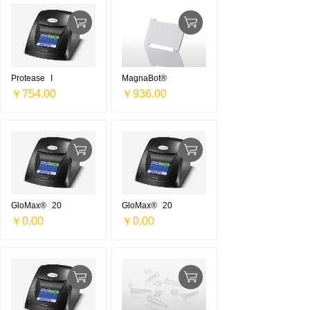
Protease
I
MagnaBot®
￥754.00
￥936.00
GloMax®
20
GloMax®
20
￥0.00
￥0.00