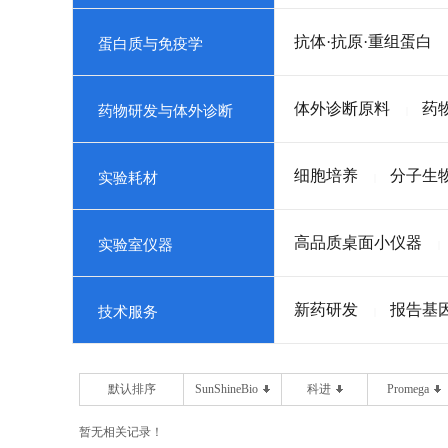
抗体·抗原·重组蛋白
蛋白质与免疫学
体外诊断原料
药
药物研发与体外诊断
|
细胞培养
分子生
实验耗材
|
高品质桌面小仪器
实验室仪器
|
新药研发
报告基
技术服务
|
默认排序
SunShineBio
科进
Promega
暂无相关记录！