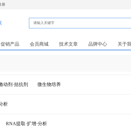
注册
款
促销产品
会员商城
技术文章
品牌中心
关于
激动剂·拮抗剂
微生物培养
|
分析
RNA提取·扩增·分析
|