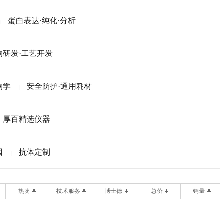
蛋白表达·纯化·分析
|
物研发·工艺开发
物学
安全防护·通用耗材
|
厚百精选仪器
因
抗体定制
|
热卖
技术服务
博士德
总价
销量