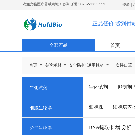
欢迎光临医疗器械商城！咨询电话：025-52333444
登录
|
正品低价 货到付
全部产品
首页
≡
≡
≡
首页
实验耗材
安全防护·通用耗材
一次性口罩
生化试剂
抑制剂·
生化试剂
|
细胞株
细胞培养·
细胞生物学
|
DNA提取·扩增·分析
分子生物学