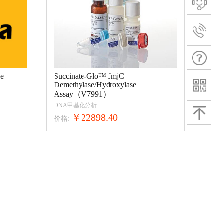
se
Succinate-Glo™ JmjC
Demethylase/Hydroxylase
Assay（V7991）
DNA甲基化分析
...
￥22898.40
价格: