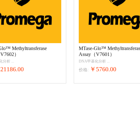
lo™ Methyltransferase
MTase-Glo™ Methyltransfera
（V7602）
Assay（V7601）
基化分析
...
DNA甲基化分析
...
21186.00
￥5760.00
价格: