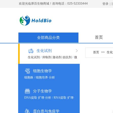
欢迎光临厚百生物商城！咨询电话：025-52333444
登录
|
首页
全部商品分类
生化试剂
首页
>>
生化
生化试剂
/
抑制剂·激动剂·拮抗剂
/
微
生物培养
细胞生物学
细胞株
/
细胞培养·分析
分子生物学
DNA提取·扩增·分析
/
RNA提取·扩增·
分析
蛋白质与免疫学