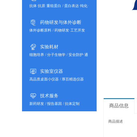
抗体·抗原·重组蛋白
/
蛋白表达·纯化·
分析
药物研发与体外诊断
体外诊断原料
/
药物研发·工艺开发
实验耗材
细胞培养
/
分子生物学
/
安全防护·通
用耗材
实验室仪器
高品质桌面小仪器
/
厚百精选仪器
技术服务
新药研发
/
报告基因
/
抗体定制
商品信息
商品描述