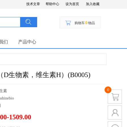
技术文章
帮助中心
设为首页
加入收藏
搜索
按钮文本
0
购物车
物品
我们
产品中心
tin（D生物素，维生素H）(B0005)
0
生素
nshinebio
日
00-1509.00