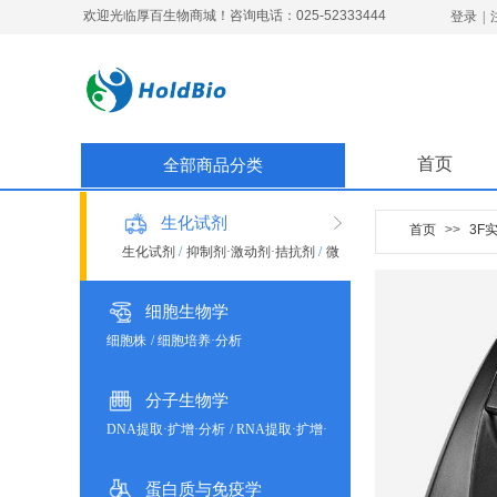
欢迎光临厚百生物商城！咨询电话：025-52333444
登录
|
首页
全部商品分类
生化试剂
首页
>>
3F
生化试剂
/
抑制剂·激动剂·拮抗剂
/
微
生物培养
细胞生物学
细胞株
/
细胞培养·分析
分子生物学
DNA提取·扩增·分析
/
RNA提取·扩增·
分析
蛋白质与免疫学