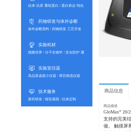
抗体·抗原·重组蛋白
/
蛋白表达·纯化·
分析
药物研发与体外诊断
体外诊断原料
/
药物研发·工艺开发
实验耗材
细胞培养
/
分子生物学
/
安全防护·通
用耗材
实验室仪器
高品质桌面小仪器
/
厚百精选仪器
商品信息
技术服务
新药研发
/
报告基因
/
抗体定制
商品描述
GloMax
®
20/2
支持的完美结合
做。 触摸